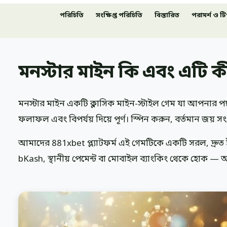
পরিচিতি
সংক্ষিপ্ত পরিচিতি
বিস্তারিত
পরামর্শ ও ট
মনস্টার মাইন কি এবং এটি 
মনস্টার মাইন একটি ক্লাসিক মাইন-স্টাইল গেম যা আপনার পছন্দ
ফলাফল এবং বিপর্যয় দিয়ে পূর্ণ। স্পিন করুন, বর্তমান জয় 
আমাদের 881xbet প্ল্যাটফর্ম এই গেমটিকে একটি সরল, দ্রু
bKash, স্থানীয় পেমেন্ট বা মোবাইল ব্যাংকিং থেকে হোক — অ