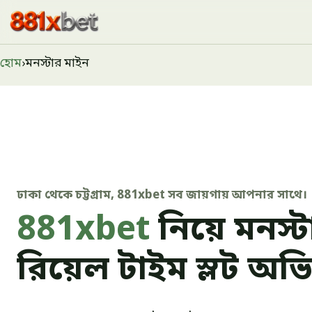
881xbet
হোম
›
মনস্টার মাইন
ঢাকা থেকে চট্টগ্রাম, 881xbet সব জায়গায় আপনার সাথে।
881xbet
নিয়ে মনস্ট
রিয়েল টাইম স্লট অভি