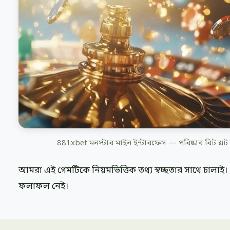
881xbet মনস্টার মাইন ইন্টারফেস — পরিষ্কার বিট স্
আমরা এই গেমটিকে নিয়মভিত্তিক তথ্য স্বচ্ছতার সাথে চালাই। প্
ফলাফল নেই।