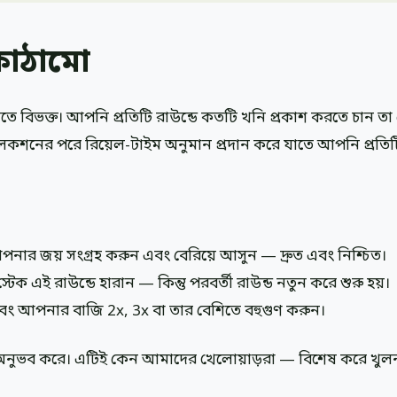
কাঠামো
নিতে বিভক্ত। আপনি প্রতিটি রাউন্ডে কতটি খনি প্রকাশ করতে চান তা 
সিলেকশনের পরে রিয়েল-টাইম অনুমান প্রদান করে যাতে আপনি প্রতিটি 
র জয় সংগ্রহ করুন এবং বেরিয়ে আসুন — দ্রুত এবং নিশ্চিত।
টেক এই রাউন্ডে হারান — কিন্তু পরবর্তী রাউন্ড নতুন করে শুরু হয়।
ং আপনার বাজি 2x, 3x বা তার বেশিতে বহুগুণ করুন।
ত্রিত অনুভব করে। এটিই কেন আমাদের খেলোয়াড়রা — বিশেষ করে খ