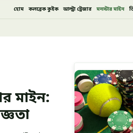
হোম
কলব্রেক কুইক
আল্ট্রা ট্রেজার
মনস্টার মাইন
ত
ার মাইন:
জ্ঞতা