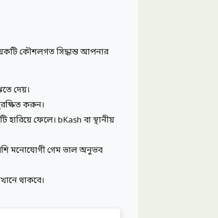
কয়েকটি কৌশলগত সিদ্ধান্ত আপনার
তে দেয়।
ুরক্ষিত করুন।
 হারিয়ে ফেলে। bKash বা স্থানীয়
 বেশি মনোযোগী গেম ভাল অনুভব
েখানে থাকবে।