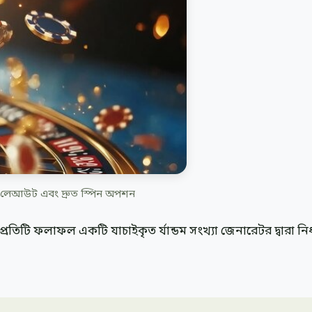
লট লেআউট এবং দ্রুত স্পিন অপশন
রতিটি ফলাফল একটি যাচাইকৃত র্যান্ডম সংখ্যা জেনারেটর দ্বারা নির্ধ