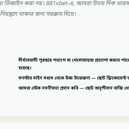
 ডিজাইন করা নয়। 881xbet-এ, আমরা উভয় দিক ভারসাম্
য়ন্ত্রণে থাকার জন্য সরঞ্জাম দিয়ে।
দীর্ঘমেয়াদী পুরস্কার শতাংশ যা খেলোয়াড়রা প্রত্যাশা করতে প
হয়েছে।
মনস্টার মাইন মধ্যম থেকে উচ্চ উত্তেজনা — ছোট ফ্রিকোয়েন্
আমরা স্টেক নমনীয়তা প্রদান করি — ছোট অনুশীলন বাজি থেকে 