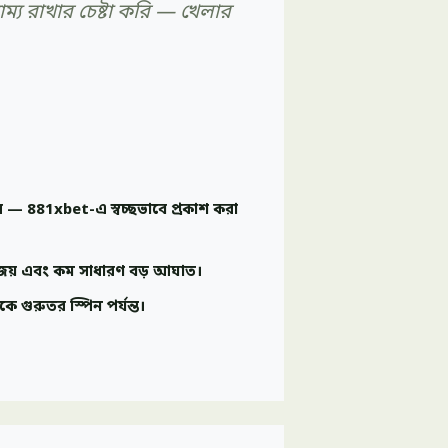
য রাখার চেষ্টা করি — খেলার
ারে — 881xbet-এ স্বচ্ছভাবে প্রকাশ করা
ট জয় এবং কম সাধারণ বড় আঘাত।
গুরুতর স্পিন পর্যন্ত।