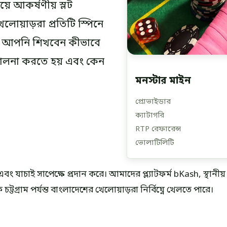
 আকর্ষণীয় স্লট
োয়াড়রা প্রতিটি স্পিনে
ায় আপনি শিখবেন কীভাবে
ালনা করতে হয় এবং কেন
মনস্টার মাইন
প্রোভাইডার
ক্যাটাগরি
RTP রেফারেন্স
ভোলাটিলিটি
 এবং যাচাই সাপেক্ষে প্রদান করে। আমাদের প্ল্যাটফর্ম bKash, স্থান
টগ্রাম পর্যন্ত বাংলাদেশের খেলোয়াড়রা নির্বিঘ্নে খেলতে পারে।