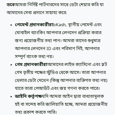
তবে
আমরা নির্দিষ্ট পার্টনারদের সাথে ডেটা শেয়ার করি যা
আমাদের সেবা প্রদানে সাহায্য করে:
পেমেন্ট প্রদানকারীরা
bKash, স্থানীয় পেমেন্ট এবং
মোবাইল ব্যাংকিং আপনার লেনদেন প্রক্রিয়া করার
জন্য প্রয়োজনীয় তথ্য পান। আমরা তাদের শুধুমাত্র
আপনার লেনদেন ID এবং পরিমাণ দিই, আপনার
সম্পূর্ণ ব্যাংক তথ্য নয়।
গেম প্রদানকারীরা
আমাদের লাইভ ক্যাসিনো এবং স্লট
গেম তৃতীয় পক্ষের স্টুডিও থেকে আসে। তারা আপনার
খেলার ডেটা দেখেন (কিন্তু আপনার ব্যক্তিগত তথ্য নয়)
যাতে তারা পেআউট এবং জয় গণনা করতে পারে।
আইনি কর্তৃপক্ষ
যদি আমরা আইন দ্বারা বাধ্যতামূলক
হই বা সন্দেহ করি জালিয়াতি হচ্ছে, আমরা প্রয়োজনীয়
তথ্য প্রকাশ করতে পারি।