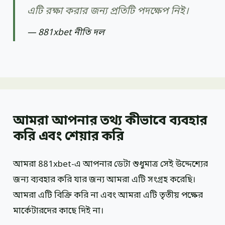
এটি রক্ষা করার জন্য প্রতিটি পদক্ষেপ নিই।
881xbet নীতি দল
আমরা আপনার তথ্য কীভাবে ব্যবহার
করি এবং শেয়ার করি
আমরা 881xbet-এ আপনার ডেটা শুধুমাত্র সেই উদ্দেশ্যের
জন্য ব্যবহার করি যার জন্য আমরা এটি সংগ্রহ করেছি।
আমরা এটি বিক্রি করি না এবং আমরা এটি তৃতীয় পক্ষের
মার্কেটারদের কাছে দিই না।