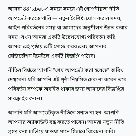
আমরা 881xbet-এ সময়ে সময়ে এই গোপনীয়তা নীতি
আপডেট করতে পারি — নতুন বৈশিষ্ট্য যোগ করার সময়,
আইন পরিবর্তনের সময় বা আমাদের অনুশীলন উন্নত করার
সময়। যখন আমরা একটি উল্লেখযোগ্য পরিবর্তন করি,
আমরা এই পৃষ্ঠায় এটি পোস্ট করব এবং আপনার
রেজিস্ট্রেশন ইমেইলে একটি বিজ্ঞপ্তি পাঠাব।
নীতির বিশ্বস্তে আপনি "শেষ আপডেট করা হয়েছে" তারিখ
দেখবেন। যদি আপনি এই পৃষ্ঠা নিয়মিত চেক না করেন তবে
পরিবর্তন সম্পর্কে অবহিত থাকার জন্য আমাদের বিজ্ঞপ্তির
সাবস্ক্রাইব করুন।
আপনি যদি আপডেটকৃত নীতিতে সম্মত না হন, আপনি
আপনার অ্যাকাউন্ট বন্ধ করতে পারেন। আমরা নতুন নীতি
গ্রহণ করা চালিয়ে যাওয়া মানে হিসাবে বিবেচনা করি।