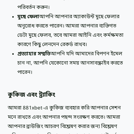
পরিবর্তন করুন।
মুছে ফেলা
আপনি আপনার অ্যাকাউন্ট মুছে ফেলার
অনুরোধ করতে পারেন। আমরা আপনার ব্যক্তিগত
ডেটা মুছে ফেলব, তবে আমরা আইনি এবং কর্মক্ষমতা
কারণে কিছু লেনদেন রেকর্ড রাখব।
প্রত্যাহার সম্মতি
আপনি যদি আমাদের বিপণন ইমেল
চান না, আপনি যেকোনো সময় আনসাবস্ক্রাইব করতে
পারেন।
কুকিজ এবং ট্র্যাকিং
আমরা 881xbet-এ কুকিজ ব্যবহার করি আপনার সেশন
মনে রাখতে এবং আপনার পছন্দ সংরক্ষণ করতে। আমরা
আপনার ব্রাউজিং আচরণ বিশ্লেষণ করার জন্য বিশ্লেষণ