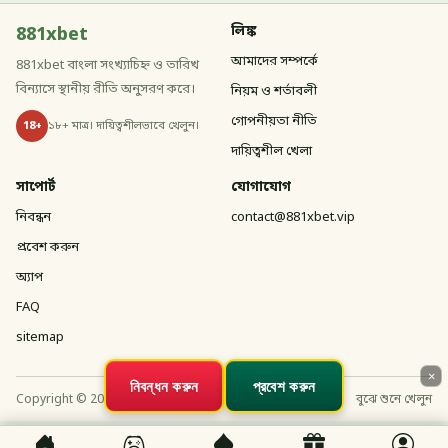
881xbet
লিঙ্ক
আমাদের সম্পর্কে
881xbet বাংলা সংখ্যাচিহ্ন ও তারিখ
বিন্যাসে স্থানীয় রীতি অনুসরণ করে।
নিয়ম ও শর্তাবলী
গোপনীয়তা নীতি
১৮+ মাত্র। দায়িত্বশীলভাবে খেলুন।
18+
দায়িত্বশীল খেলা
সাপোর্ট
যোগাযোগ
নিবন্ধন
contact@881xbet.vip
প্রবেশ করুন
অ্যাপ
FAQ
sitemap
×
নিবন্ধন করুন
প্রবেশ করুন
Copyright © 2026 881xbet. All rights reserved.
বুঝে শুনে খেলুন