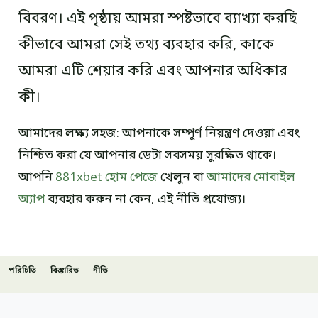
বিবরণ। এই পৃষ্ঠায় আমরা স্পষ্টভাবে ব্যাখ্যা করছি
কীভাবে আমরা সেই তথ্য ব্যবহার করি, কাকে
আমরা এটি শেয়ার করি এবং আপনার অধিকার
কী।
আমাদের লক্ষ্য সহজ: আপনাকে সম্পূর্ণ নিয়ন্ত্রণ দেওয়া এবং
নিশ্চিত করা যে আপনার ডেটা সবসময় সুরক্ষিত থাকে।
আপনি
881xbet হোম পেজে
খেলুন বা
আমাদের মোবাইল
অ্যাপ
ব্যবহার করুন না কেন, এই নীতি প্রযোজ্য।
পরিচিতি
বিস্তারিত
নীতি