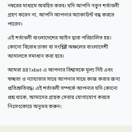
নম্বরের মাধ্যমে অবহিত করব। যদি আপনি নতুন শর্তাবলী
গ্রহণ করেন না, আপনি আপনার অ্যাকাউন্ট বন্ধ করতে
পারেন।
এই শর্তাবলী বাংলাদেশের আইন দ্বারা পরিচালিত হয়।
কোনো বিরোধ ঢাকা বা সংশ্লিষ্ট অঞ্চলের বাংলাদেশী
আদালতে সমাধান করা হবে।
আমরা 881xbet এ আপনার বিশ্বাসকে মূল্য দিই এবং
স্বচ্ছতা ও ন্যায্যতার সাথে আপনার সাথে কাজ করার জন্য
প্রতিশ্রুতিবদ্ধ। এই শর্তাবলী সম্পর্কে আপনার যদি কোনো
প্রশ্ন থাকে, আমাদের গ্রাহক সেবায় যোগাযোগ করতে
নিঃসংকোচে অনুভব করুন।