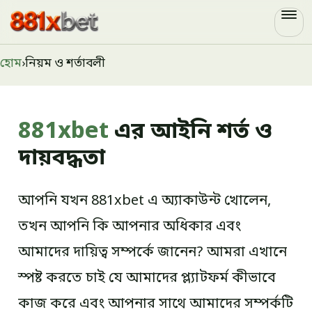
881xbet
হোম
›
নিয়ম ও শর্তাবলী
881xbet
এর আইনি শর্ত ও
দায়বদ্ধতা
আপনি যখন 881xbet এ অ্যাকাউন্ট খোলেন,
তখন আপনি কি আপনার অধিকার এবং
আমাদের দায়িত্ব সম্পর্কে জানেন? আমরা এখানে
স্পষ্ট করতে চাই যে আমাদের প্ল্যাটফর্ম কীভাবে
কাজ করে এবং আপনার সাথে আমাদের সম্পর্কটি