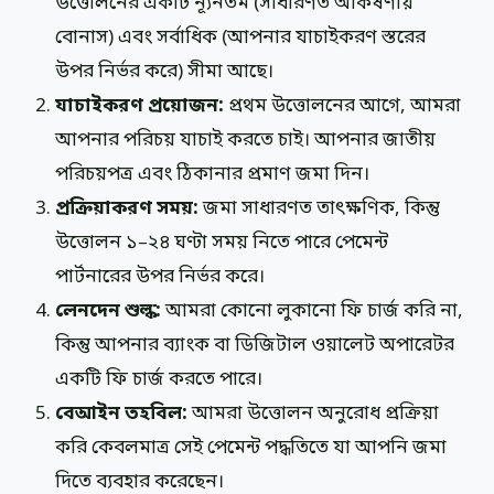
উত্তোলনের একটি ন্যূনতম (সাধারণত আকর্ষণীয়
বোনাস) এবং সর্বাধিক (আপনার যাচাইকরণ স্তরের
উপর নির্ভর করে) সীমা আছে।
যাচাইকরণ প্রয়োজন:
প্রথম উত্তোলনের আগে, আমরা
আপনার পরিচয় যাচাই করতে চাই। আপনার জাতীয়
পরিচয়পত্র এবং ঠিকানার প্রমাণ জমা দিন।
প্রক্রিয়াকরণ সময়:
জমা সাধারণত তাৎক্ষণিক, কিন্তু
উত্তোলন ১–২৪ ঘণ্টা সময় নিতে পারে পেমেন্ট
পার্টনারের উপর নির্ভর করে।
লেনদেন শুল্ক:
আমরা কোনো লুকানো ফি চার্জ করি না,
কিন্তু আপনার ব্যাংক বা ডিজিটাল ওয়ালেট অপারেটর
একটি ফি চার্জ করতে পারে।
বেআইন তহবিল:
আমরা উত্তোলন অনুরোধ প্রক্রিয়া
করি কেবলমাত্র সেই পেমেন্ট পদ্ধতিতে যা আপনি জমা
দিতে ব্যবহার করেছেন।