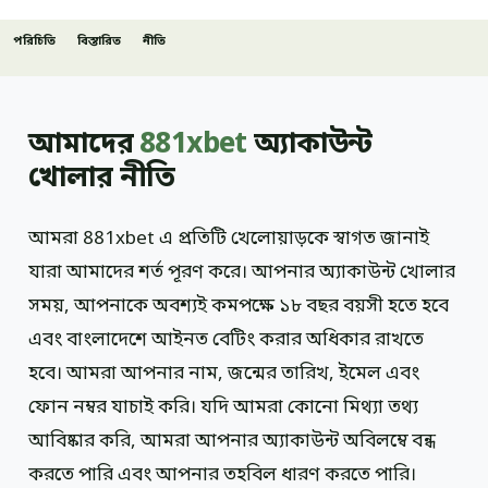
পরিচিতি
বিস্তারিত
নীতি
আমাদের
881xbet
অ্যাকাউন্ট
খোলার নীতি
আমরা 881xbet এ প্রতিটি খেলোয়াড়কে স্বাগত জানাই
যারা আমাদের শর্ত পূরণ করে। আপনার অ্যাকাউন্ট খোলার
সময়, আপনাকে অবশ্যই কমপক্ষে ১৮ বছর বয়সী হতে হবে
এবং বাংলাদেশে আইনত বেটিং করার অধিকার রাখতে
হবে। আমরা আপনার নাম, জন্মের তারিখ, ইমেল এবং
ফোন নম্বর যাচাই করি। যদি আমরা কোনো মিথ্যা তথ্য
আবিষ্কার করি, আমরা আপনার অ্যাকাউন্ট অবিলম্বে বন্ধ
করতে পারি এবং আপনার তহবিল ধারণ করতে পারি।